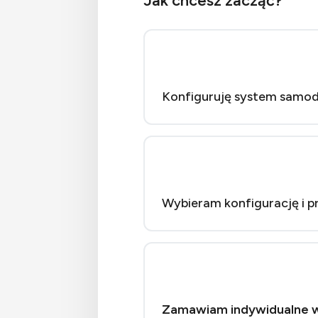
Jak chcesz zacząć?
Konfiguruję system samod
Wybieram konfigurację i p
Zamawiam indywidualne 