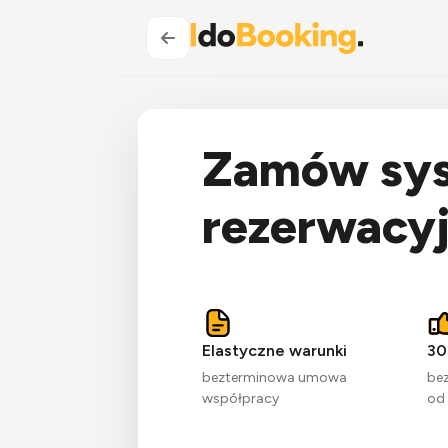
Zamów sy
rezerwacy
Elastyczne warunki
30
bezterminowa umowa
bez
współpracy
od 