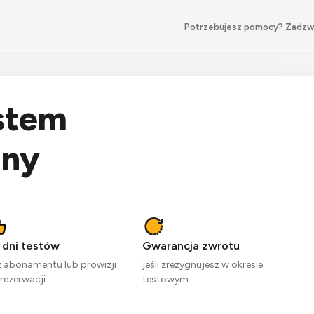
Potrzebujesz pomocy? Zadz
stem
jny
 dni testów
Gwarancja zwrotu
 abonamentu lub prowizji
jeśli zrezygnujesz w okresie
rezerwacji
testowym