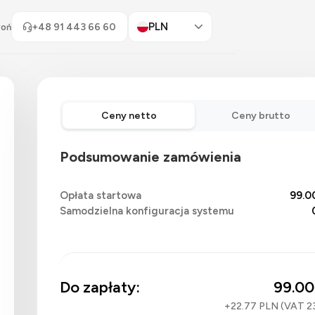
PLN
+48 91 443 66 60
woń
Ceny netto
Ceny brutto
Podsumowanie zamówienia
Opłata startowa
99.00
Samodzielna konfiguracja systemu
Do zapłaty:
99.00
+22.77 PLN (VAT 2